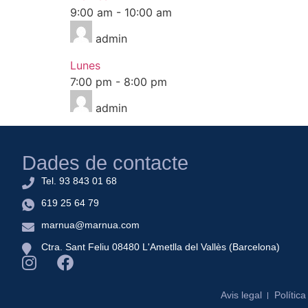
9:00 am
-
10:00 am
admin
Lunes
7:00 pm
-
8:00 pm
admin
Dades de contacte
Tel. 93 843 01 68
619 25 64 79
marnua@marnua.com
Ctra. Sant Feliu 08480 L'Ametlla del Vallès (Barcelona)
Avis legal
Polític