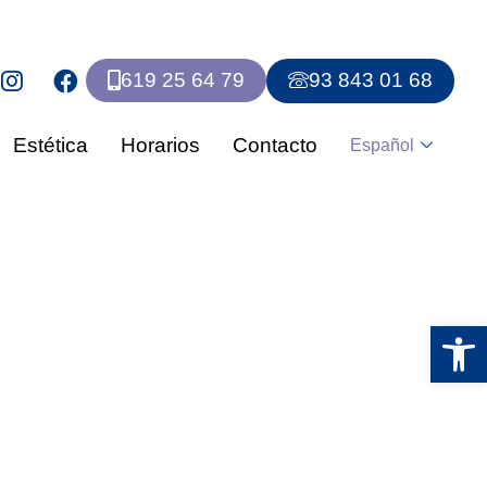
619 25 64 79
93 843 01 68
Estética
Horarios
Contacto
Español
Abrir