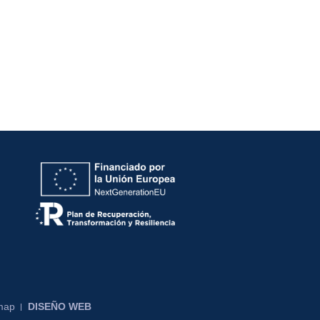
map
DISEÑO WEB