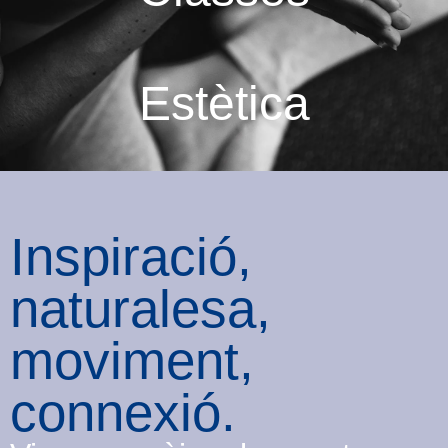
Estètica
Inspiració,
naturalesa,
moviment,
connexió.