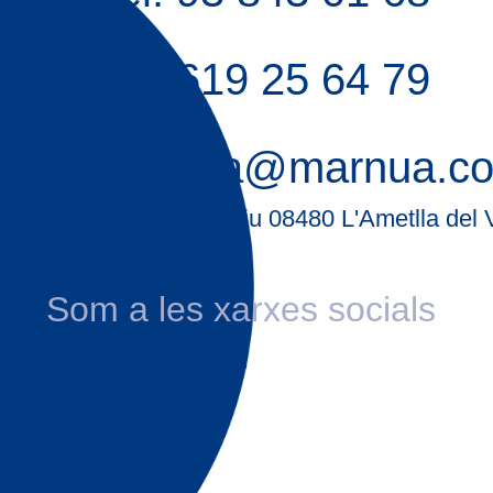
Tel. 619 25 64 79
marnua@marnua.c
Ctra. Sant Feliu 08480 L'Ametlla del 
Som a les xarxes socials