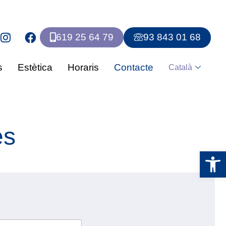
619 25 64 79
93 843 01 68
s
Estètica
Horaris
Contacte
Català
es
Obre la 