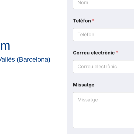
Telèfon
*
om
Correu electrònic
*
Vallès (Barcelona)
Missatge