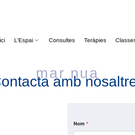
ici
L’Espai
Consultes
Teràpies
Classe
mar nua
ontacta amb nosaltr
Nom
*