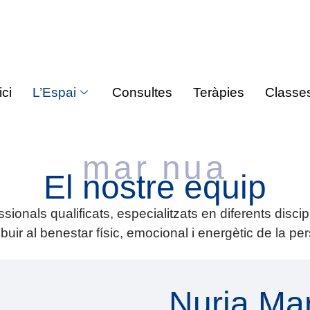
ici
L’Espai
Consultes
Teràpies
Classe
mar nua
El nostre equip
ionals qualificats, especialitzats en diferents discip
ibuir al benestar físic, emocional i energètic de la pe
Nuria Mar