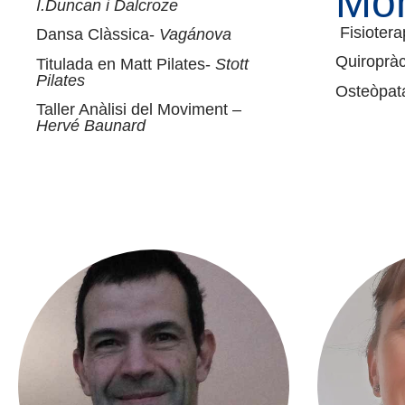
Mon
I.Duncan i Dalcroze
Fisiotera
Dansa Clàssica-
Vagánova
Quiropràc
Titulada en Matt Pilates-
Stott
Pilates
Osteòpat
Taller Anàlisi del Moviment –
Hervé Baunard