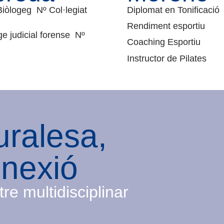
Biòlogeg
Nº Col·legiat
Diplomat en Tonificació
Rendiment esportiu
ge judicial forense Nº
Coaching Esportiu
Instructor de Pilates
uralesa,
nexió
re multidisciplinar