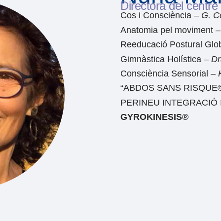
Directora del centre
Cos i Consciència –
G. C
Anatomia pel moviment –
Reeducació Postural Glob
Gimnàstica Holística –
Dr
Consciència Sensorial –
“ABDOS SANS RISQUE
PERINEU INTEGRACIÓ 
GYROKINESIS®