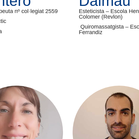
tero
Dalmau
peuta nº col·legiat 2559
Esteticista – Escola Hen
Colomer (Revlon)
tic
Quiromassatgista – Esc
a
Ferrandiz