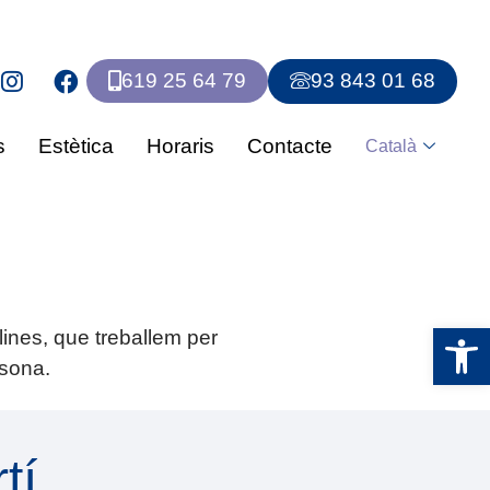
619 25 64 79
93 843 01 68
s
Estètica
Horaris
Contacte
Català
Obre la 
lines, que treballem per
rsona.
tí