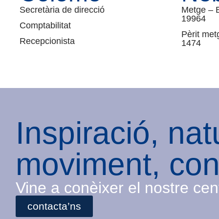
Secretària de direcció
Metge – 
19964
Comptabilitat
Pèrit met
Recepcionista
1474
Inspiració, nat
moviment, con
Vine a conèixer el nostre cent
contacta’ns