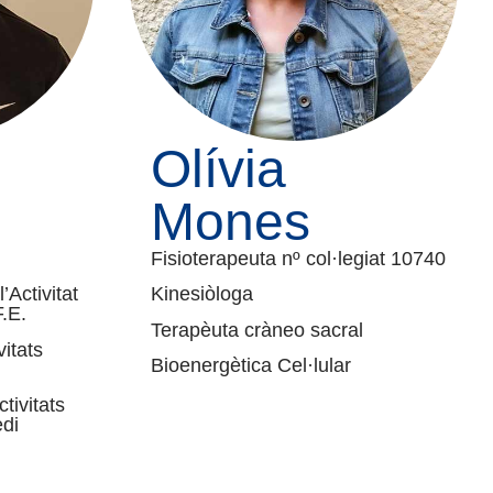
Olívia
Mones
Fisioterapeuta nº col·legiat 10740
’Activitat
Kinesiòloga
F.E.
Terapèuta cràneo sacral
vitats
Bioenergètica Cel·lular
tivitats
edi