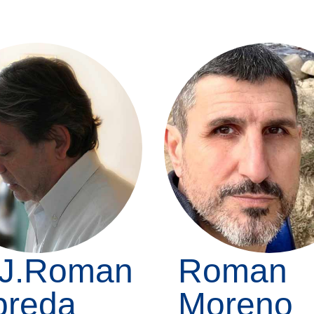
 J.Roman
Roman
breda
Moreno