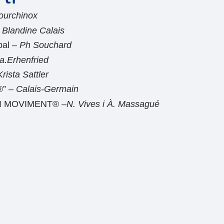
ourchinox
Blandine Calais
al –
Ph Souchard
a.Erhenfried
Krista Sattler
®”
– Calais-Germain
I MOVIMENT® –
N. Vives i À. Massagué