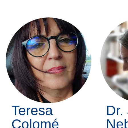
Teresa
Dr.
Colomé
Ne