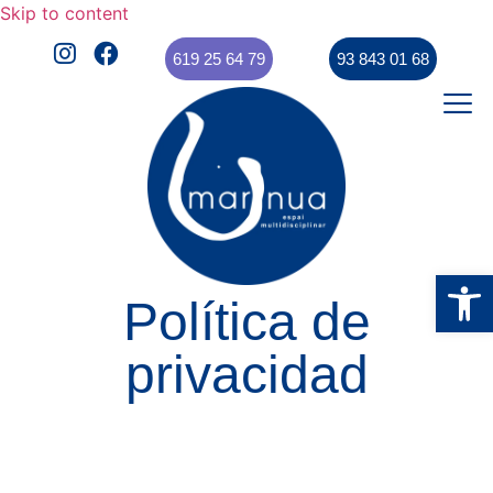
Skip to content
619 25 64 79
93 843 01 68
Obre la 
Política de
privacidad